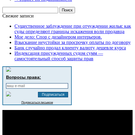
Найти:
Свежие записи
Существенное заблуждение при отчуждении жилья: как
суды определяют границы искажения воли продавца
Мое дело: Спор с дизайнером интерьеров.
Взыскание неустойки за просрочку оплаты по договору
Банк случайно продал клиенту валюту дешевле курса
Индексация присужденных судом сумм —
самостоятельный способ защиты прав
Вопросы права:
Подписаться письмом